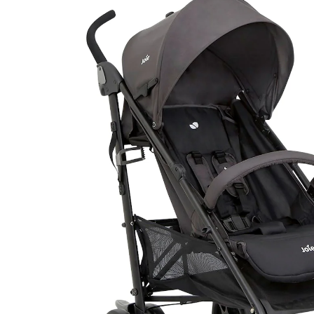
10 %
UVP 119,95 €
106,99 €
inkl. MwSt. und zzgl.
Versandkosten
Variante
ember
In den Warenkorb
Lieferung nach Hause
Lieferbar - in 3-4 Werktagen bei Dir
Filialabholung