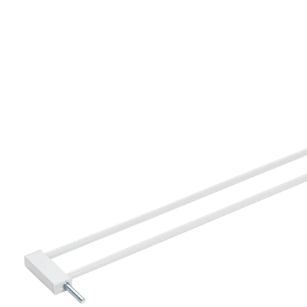
weiß
UVP 14,90 €
13,99 €
inkl. MwSt. und zzgl.
Versandkosten
Variante
weiß
In den Warenkorb
Lieferung nach Hause
Sofort lieferbar - in 2-3 Werktagen bei Dir
Filialabholung