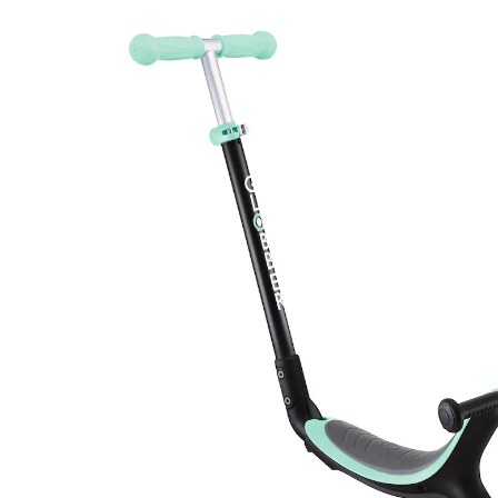
(78)
15 %
UVP 94,95 €
79,99 €
inkl. MwSt. und zzgl.
Versandkosten
Variante
mint
In den Warenkorb
Lieferung nach Hause
Sofort lieferbar - in 2-3 Werktagen bei Dir