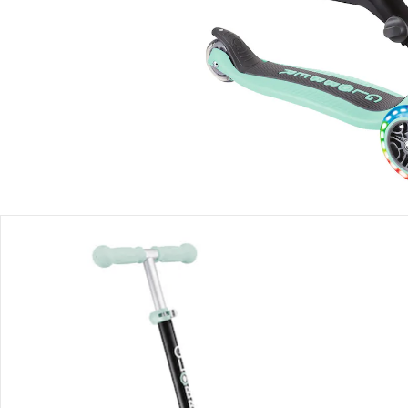
Filialabholung
Einen Moment bitte...
Produktbeschreibung
Produktdetails
Hinweise, Siegel & Hersteller
Bewertungen