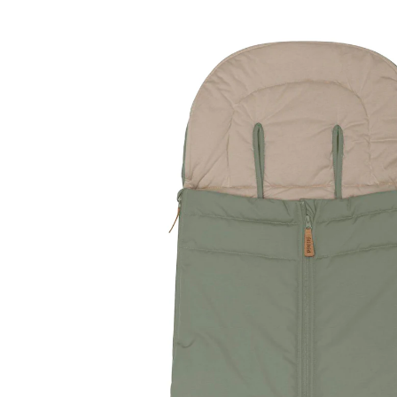
Sommerfußsack Light Trend salbei
(1)
49,90 €
inkl. MwSt. und zzgl.
Versandkosten
Variante
salbei
In den Warenkorb
Lieferung nach Hause
Sofort lieferbar - in 2-3 Werktagen bei Dir
Filialabholung