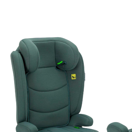
69,90 €
inkl. MwSt. und zzgl.
Versandkosten
Variante
grün
In den Warenkorb
Lieferung nach Hause
Lieferbar - in 3-4 Werktagen bei Dir
Filialabholung
Einen Moment bitte...