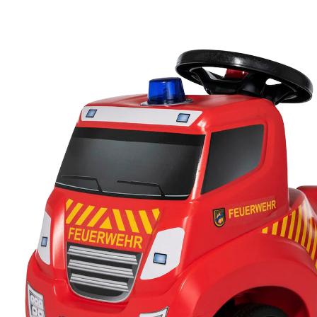
95,00 €
inkl. MwSt. und zzgl.
Versandkosten
Variante
Feuerwehr
In den Warenkorb
Lieferung nach Hause
Lieferbar - in 6-7 Werktagen bei Dir
Filialabholung
Einen Moment bitte...