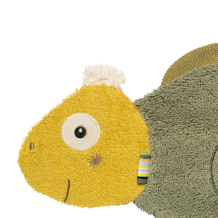
9,49 €
inkl. MwSt. und zzgl.
Versandkosten
Variante
Chamäleon
In den Warenkorb
Lieferung nach Hause
Sofort lieferbar - in 2-3 Werktagen bei Dir
Filialabholung
Einen Moment bitte...