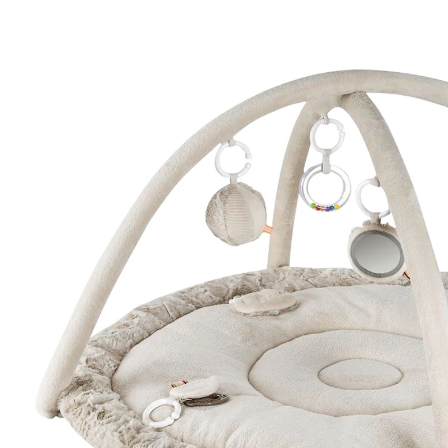
28 %
UVP 79,99 €
56,99 €
inkl. MwSt. und zzgl.
Versandkosten
In den Warenkorb
Lieferung nach Hause
Sofort lieferbar - in 2-3 Werktagen bei Dir
Filialabholung
Einen Moment bitte...