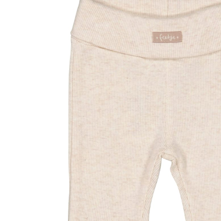
14,99 €
inkl. MwSt. und zzgl.
Versandkosten
Variante
beige
Größe
Größenberater
In den Warenkorb
Lieferung nach Hause