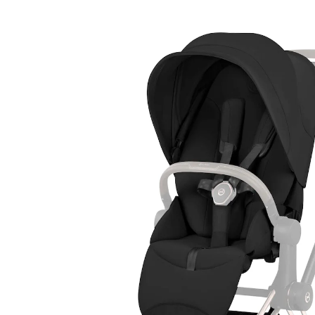
Sitzeinheit PRIAM, ePRIAM Style sepia black
249,95 €
inkl. MwSt. und zzgl.
Versandkosten
Variante
sepia black
+ 1
In den Warenkorb
Lieferung nach Hause
Lieferbar - in 3-4 Werktagen bei Dir
Filialabholung