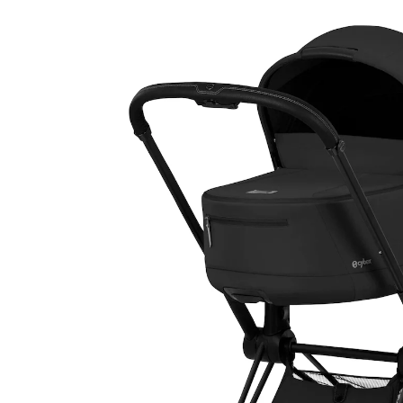
sepia black
1.299,95 €
inkl. MwSt. und zzgl.
Versandkosten
Variante
matt black / sepia black
In den Warenkorb
Lieferung nach Hause
Lieferbar - in > 5 Wochen bei Dir
Filialabholung