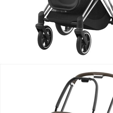
Lieferung nach Hause
Lieferbar - in 3-4 Werktagen bei Dir
Filialabholung
Einen Moment bitte...
Produktbeschreibung
Produktdetails