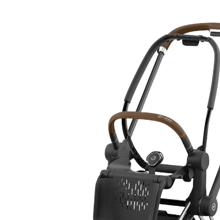
Gestell PRIAM (2025) chrome brown
(13)
13 %
Letzte Chance
UVP 699,95 €
604,99 €
inkl. MwSt. und zzgl.
Versandkosten
Gratis Versand
Bei einer Bestellung mit diesem Artikel schenken wir
Dir die Versandkosten.
*gilt nicht in Kombination mit Speditionsartikeln.
Variante
chrome brown
In den Warenkorb