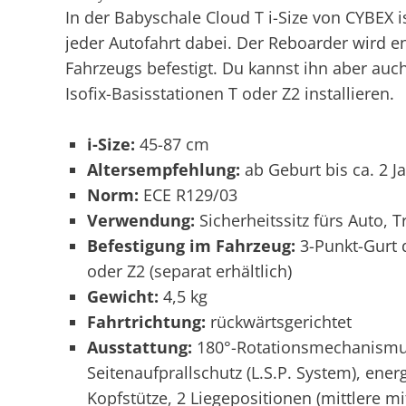
In der Babyschale Cloud T i-Size von CYBEX 
jeder Autofahrt dabei. Der Reboarder wird 
Fahrzeugs befestigt. Du kannst ihn aber auch
Isofix-Basisstationen T oder Z2 installieren.
i-Size:
45-87 cm
Altersempfehlung:
ab Geburt bis ca. 2 J
Norm:
ECE R129/03
Verwendung:
Sicherheitssitz fürs Auto, 
Befestigung im Fahrzeug:
3-Punkt-Gurt d
oder Z2 (separat erhältlich)
Gewicht:
4,5 kg
Fahrtrichtung:
rückwärtsgerichtet
Ausstattung:
180°-Rotationsmechanismus 
Seitenaufprallschutz (L.S.P. System), ener
Kopfstütze, 2 Liegepositionen (mittlere mi