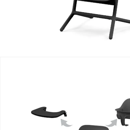
Filialabholung
Einen Moment bitte...
Alternativprodukt
Bist Du an einem Alternativprodukt interessiert? Wir haben
folgenden Vorschlag für Dich:
Cybex - GOLD
Treppenhochstuhl Lemo 2.0 4-in-1
Set
349,99 €
Produktbeschreibung