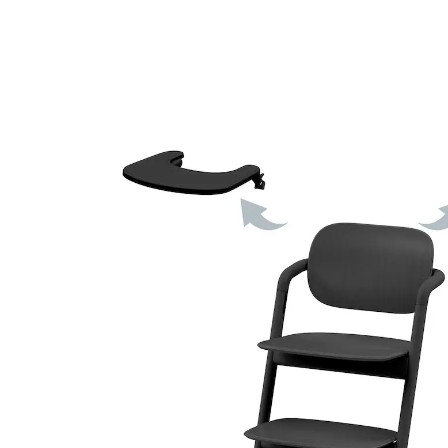
(12)
12 %
UVP 289,95 €
254,99 €
inkl. MwSt. und zzgl.
Versandkosten
Variante
Stunning Black
In den Warenkorb
Lieferung nach Hause
Lieferbar - in 3-4 Werktagen bei Dir