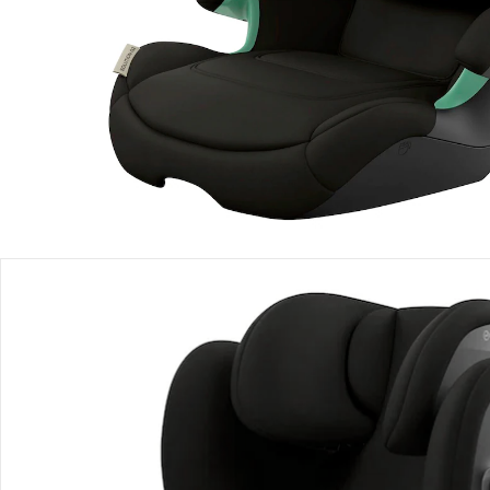
Lieferbar - in 3-4 Werktagen bei Dir
Filialabholung
Einen Moment bitte...
Produktbeschreibung
Produktdetails
Hinweise, Siegel & Hersteller