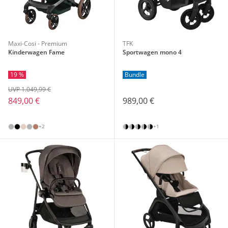
Maxi-Cosi - Premium
TFK
Kinderwagen Fame
Sportwagen mono 4
19 %
Bundle
UVP 1.049,99 €
849,00 €
989,00 €
+2
+1