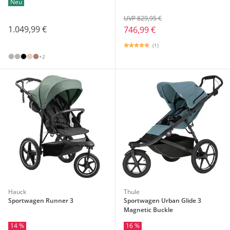
Neu
UVP 829,95 €
1.049,99 €
746,99 €
(1)
+2
Hauck
Thule
Sportwagen Runner 3
Sportwagen Urban Glide 3
Magnetic Buckle
14 %
16 %