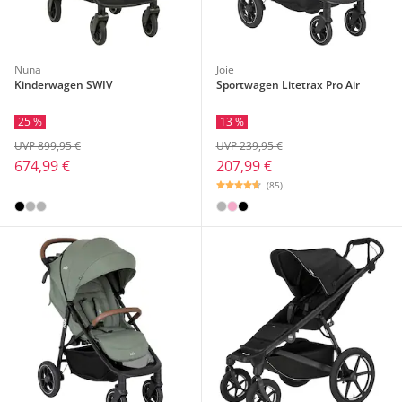
Nuna
Joie
Kinderwagen SWIV
Sportwagen Litetrax Pro Air
25 %
13 %
UVP 899,95 €
UVP 239,95 €
674,99 €
207,99 €
(85)