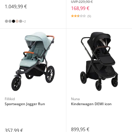
UVP 229,90 €
1.049,99 €
168,99 €
(5)
+2
Fillikid
Nuna
Sportwagen Jogger Run
Kinderwagen DEMI icon
899,95 €
357,99 €