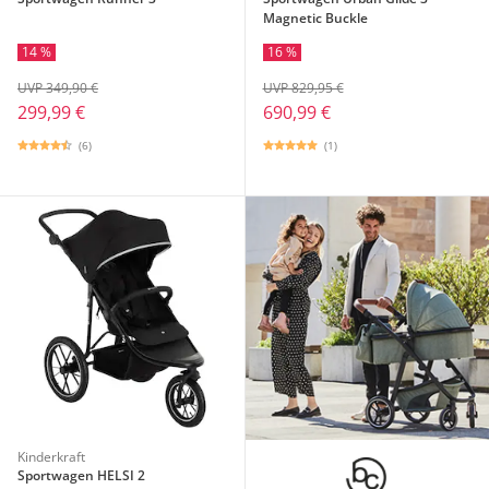
Magnetic Buckle
14 %
16 %
UVP 349,90 €
UVP 829,95 €
299,99 €
690,99 €
(6)
(1)
Kinderkraft
Sportwagen HELSI 2