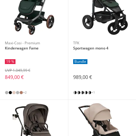
Maxi-Cosi - Premium
TFK
Kinderwagen Fame
Sportwagen mono 4
19 %
Bundle
UVP 1.049,99 €
849,00 €
989,00 €
+2
+1