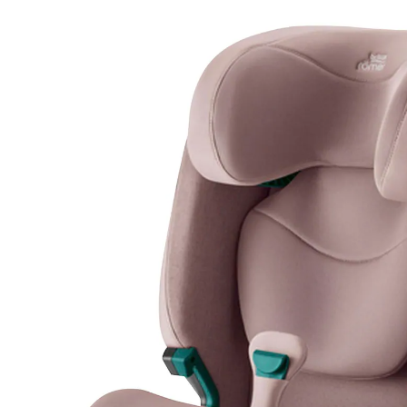
10 %
UVP 229,99 €
206,99 €
inkl. MwSt. und zzgl.
Versandkosten
Variante
dusty rose
In den Warenkorb
Lieferung nach Hause
Lieferbar - in 3-4 Werktagen bei Dir
Filialabholung