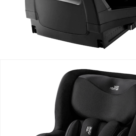
Einen Moment bitte...
Alternativprodukt
Bist Du an einem Alternativprodukt interessiert? Wir haben
folgenden Vorschlag für Dich:
Britax Römer - Britax Römer Diamond
Kindersitz DUALFIX PRO M LUX
419,90 €
Produktbeschreibung