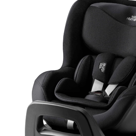
(3)
399,90 €
inkl. MwSt. und zzgl.
Versandkosten
Variante
carbon black
+ 3
In den Warenkorb
Lieferung nach Hause
Lieferbar - in 3-4 Werktagen bei Dir
Filialabholung