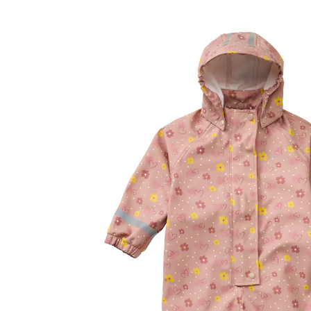
Regenanzug mit abnehmbarer Kapuze rosa/gelb
44,99 €
inkl. MwSt. und zzgl.
Versandkosten
Variante
rosa/gelb
Größe
Größenberater
In den Warenkorb
Lieferung nach Hause