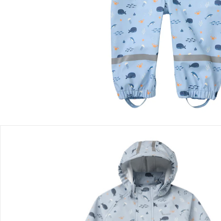
Lieferung nach Hause
Sofort lieferbar - in 2-3 Werktagen bei Dir
Filialabholung
Einen Moment bitte...
Produktbeschreibung
Produktdetails
Hinweise, Siegel & Hersteller