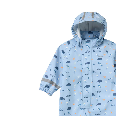
Regenanzug mit abnehmbarer Kapuze
blau/orange
44,99 €
inkl. MwSt. und zzgl.
Versandkosten
Variante
blau/orange
Größe
Größenberater
In den Warenkorb