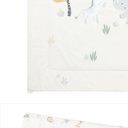
Filialabholung
Einen Moment bitte...
Produktbeschreibung
Produktdetails
Hinweise, Siegel & Hersteller
Bewertungen