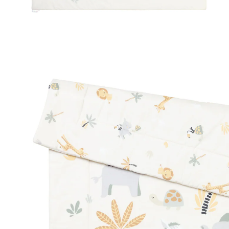
BORNINO HOME
Wende-Krabbeldecke 100 x 145 cm beige /
Afrika
11 %
Exklusiv
UVP 44,99 €
39,99 €
inkl. MwSt. und zzgl.
Versandkosten
Bei Verfügbarkeit erinnern
Lieferung nach Hause
Derzeit nicht lieferbar