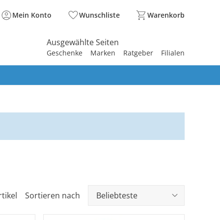
Mein Konto
Wunschliste
Warenkorb
Ausgewählte Seiten
Geschenke
Marken
Ratgeber
Filialen
spirieren
spirieren
spirieren
spirieren
spirieren
spirieren
spirieren
spirieren
spirieren
rtikel
Sortieren nach