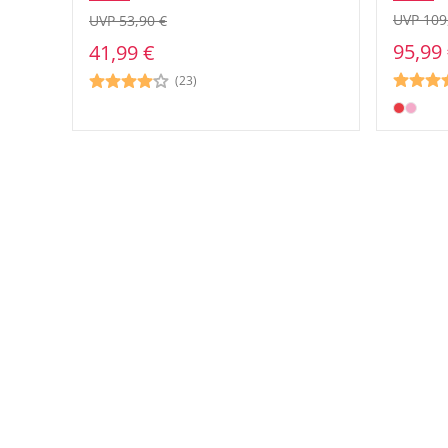
UVP 109
UVP 53,90 €
95,99
41,99 €
(23)