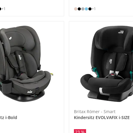
+1
+1
Britax Römer - Smart
tz i-Bold
Kindersitz EVOLVAFIX i-SIZE
23 %