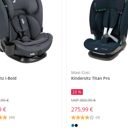
Maxi-Cosi
tz i-Bold
Kindersitz Titan Pro
23 %
,95 €
UVP 359,99 €
9 €
275,99 €
(44)
(4)