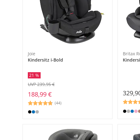
Joie
Britax 
Kindersitz i-Bold
Kinders
21 %
UVP 239,95 €
329,9
188,99 €
(44)