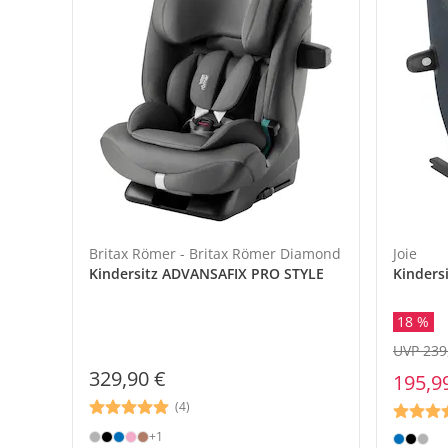
Britax Römer - Britax Römer Diamond
Joie
Kindersitz ADVANSAFIX PRO STYLE
Kindersi
18 %
UVP 239
329,90 €
195,9
(4)
+1