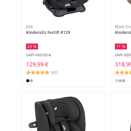
Joie
Maxi-Co
Kindersitz Fortifi R129
Kindersi
23 %
11 %
UVP 169,95 €
UVP 359
129,99 €
318,9
(62)