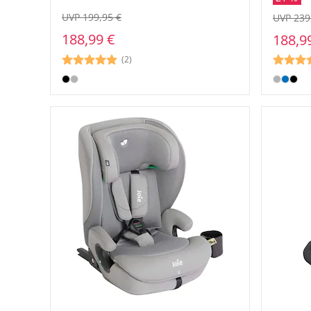
UVP 199,95 €
UVP 239
188,99 €
188,9
(2)