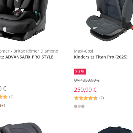
Römer - Britax Römer Diamond
Maxi-Cosi
itz ADVANSAFIX PRO STYLE
Kindersitz Titan Pro (2025)
30 %
UVP 359,99 €
0 €
250,99 €
(4)
(7)
+1