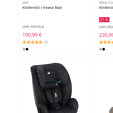
Joie
Maxi-Co
Kindersitz i-Irvana Max
Kindersi
21 %
UVP 199,95 €
UVP 299
190,99 €
235,9
(2)