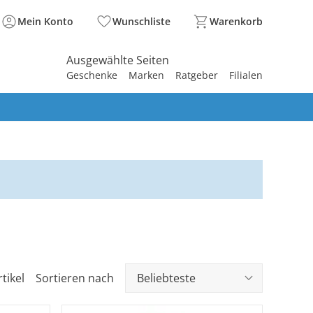
Mein Konto
Wunschliste
Warenkorb
Ausgewählte Seiten
Geschenke
Marken
Ratgeber
Filialen
spirieren
spirieren
spirieren
spirieren
spirieren
spirieren
spirieren
spirieren
spirieren
tikel
Sortieren nach