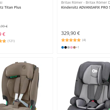
si
Britax Römer - Britax Römer
tz Titan Plus
Kindersitz ADVANSAFIX PRO 
,99 €
329,90 €
9 €
(4)
(121)
+1