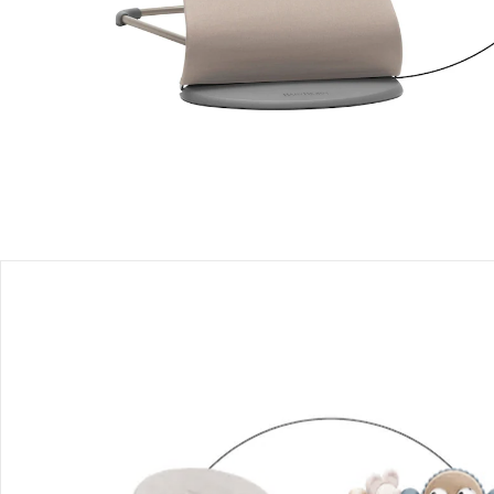
Filialabholung
Einen Moment bitte...
Mit diesem Bundle erhältst Du 2 Artikel:
BabyBjörn
Spielbogen für Babywippe
39,99 €
BabyBjörn
Babywippe Bliss gewebt
208,99 €