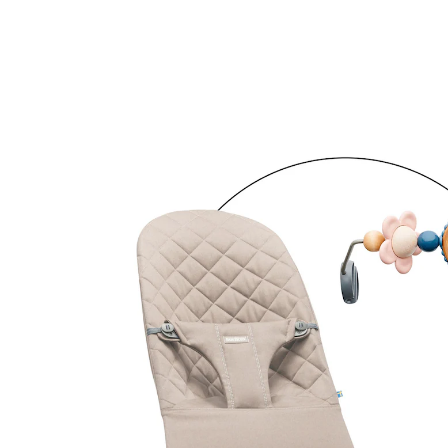
Spielbogen sandgrau / pastell
Bundle
238,99 €
209,99 €
inkl. MwSt. und zzgl.
Versandkosten
Variante
sandgrau / pastell
In den Warenkorb
Lieferung nach Hause
Sofort lieferbar - in 2-3 Werktagen bei Dir