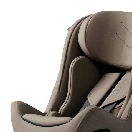
(3)
599,90 €
inkl. MwSt. und zzgl.
Versandkosten
Variante
driftwood beige
+ 1
In den Warenkorb
Lieferung nach Hause
Lieferbar - in 3-4 Werktagen bei Dir
Filialabholung