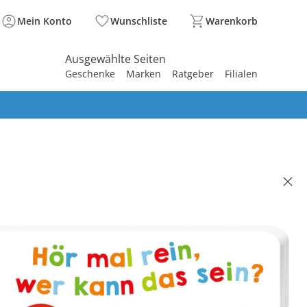
Mein Konto
Wunschliste
Warenkorb
Ausgewählte Seiten
Geschenke
Marken
Ratgeber
Filialen
spirieren
spirieren
spirieren
spirieren
spirieren
spirieren
spirieren
spirieren
spirieren
ION
buch Hör mal rein, wer kann
ein? - Bei der Feuerwehr
40 €
. und zzgl.
Versandkosten
In den Warenkorb