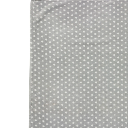
75x100 cm Stars silber
(38)
34,99 €
inkl. MwSt. und zzgl.
Versandkosten
Variante
Stars silber
In den Warenkorb
Lieferung nach Hause
Sofort lieferbar - in 2-3 Werktagen bei Dir
Filialabholung