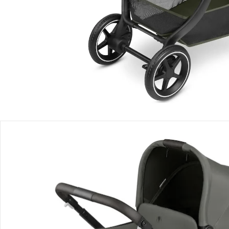
Einen Moment bitte...
Mit diesem Bundle erhältst Du 3 Artikel:
ABC Design - CITY LIFE
Kinderwagen City Life
499,90 €
ABC Design
Tragewanne City Life
249,90 €