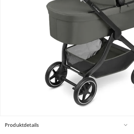
ABC Design
Höhenadapter für City Life
44,90 €
Gesamtpreis Einzelprodukte:
794,70 €
Bundle-Preis:
747,00 €
Produktbeschreibung
Produktdetails