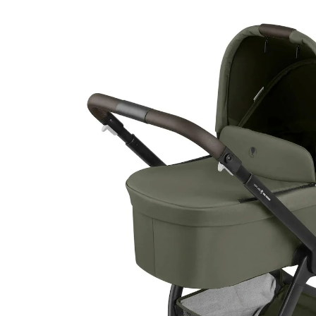
Bundle
UVP 794,70 €
747,00 €
inkl. MwSt. und zzgl.
Versandkosten
Variante
avocado
In den Warenkorb
Lieferung nach Hause
Lieferbar - in 3-4 Werktagen bei Dir
Filialabholung