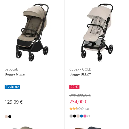
babycab
Cybex - GOLD
Buggy Nizza
Buggy BEEZY
22 %
Exklusiv
UVP 299,95 €
234,00 €
129,09 €
(2)
+3