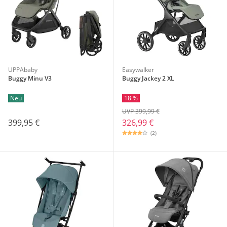
UPPAbaby
Easywalker
Buggy Minu V3
Buggy Jackey 2 XL
Neu
18 %
UVP 399,99 €
399,95 €
326,99 €
(2)