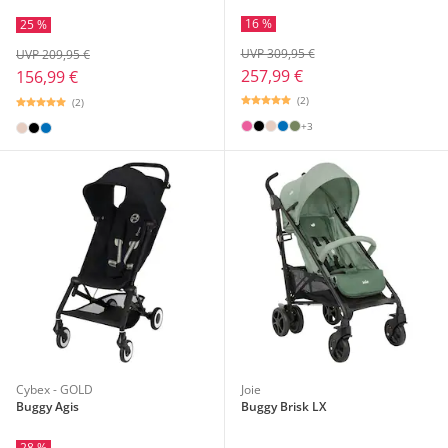
16 %
25 %
UVP 309,95 €
UVP 209,95 €
257,99 €
156,99 €
(2)
(2)
+3
Cybex - GOLD
Joie
Buggy Agis
Buggy Brisk LX
28 %