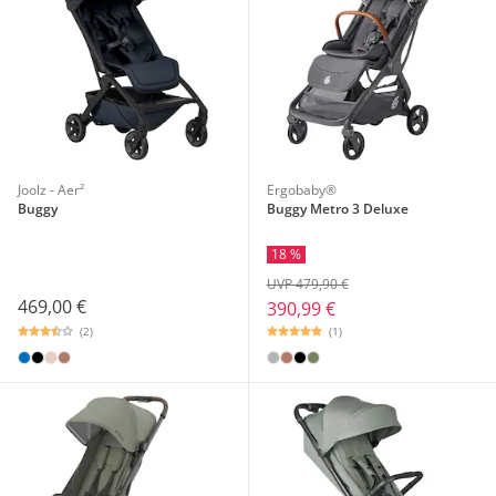
Joolz - Aer²
Ergobaby®
Buggy
Buggy Metro 3 Deluxe
18 %
UVP 479,90 €
469,00 €
390,99 €
(2)
(1)