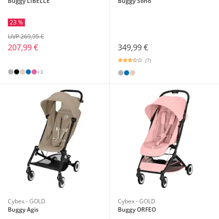
Buggy LIBELLE
Buggy Soho
23 %
UVP 269,95 €
349,99 €
207,99 €
(7)
+3
Cybex - GOLD
Cybex - GOLD
Buggy Agis
Buggy ORFEO