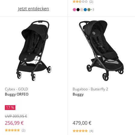
(2)
Jetzt entdecken
+3
Cybex - GOLD
Bugaboo - Butterfly 2
Buggy ORFEO
Buggy
17 %
UVP 309,95 €
479,00 €
256,99 €
(2)
(4)