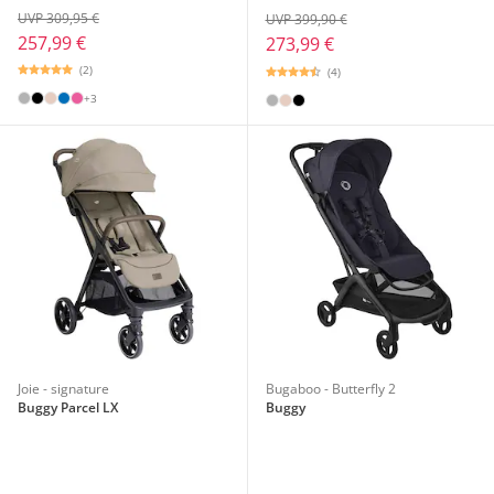
UVP 309,95 €
UVP 399,90 €
257,99 €
273,99 €
(2)
(4)
+3
Joie - signature
Bugaboo - Butterfly 2
Buggy Parcel LX
Buggy