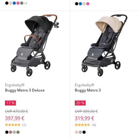
+3
Ergobaby®
Ergobaby®
Buggy Metro 3 Deluxe
Buggy Metro 3
17 %
20 %
UVP 479,90 €
UVP 399,90 €
397,99 €
319,99 €
(1)
(4)