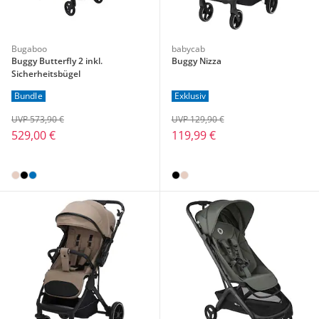
Bugaboo
babycab
Buggy Butterfly 2 inkl.
Buggy Nizza
Sicherheitsbügel
Bundle
Exklusiv
UVP 573,90 €
UVP 129,90 €
529,00 €
119,99 €