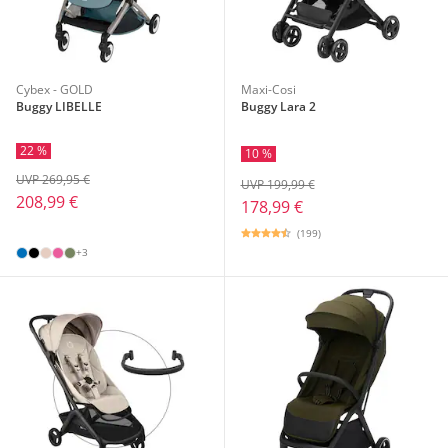
Cybex - GOLD
Maxi-Cosi
Buggy LIBELLE
Buggy Lara 2
22 %
10 %
UVP 269,95 €
UVP 199,99 €
208,99 €
178,99 €
(199)
+3