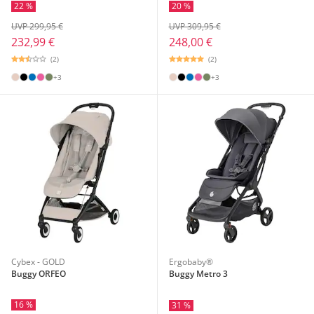
22 %
20 %
UVP 299,95 €
UVP 309,95 €
232,99 €
248,00 €
(2)
(2)
+3
+3
Cybex - GOLD
Ergobaby®
Buggy ORFEO
Buggy Metro 3
16 %
31 %