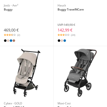
Joolz - Aer²
Hauck
Buggy
Buggy TravelNCare
UVP 149,90 €
469,00 €
142,99 €
(2)
(24)
Cybex - GOLD
Maxi-Cosi