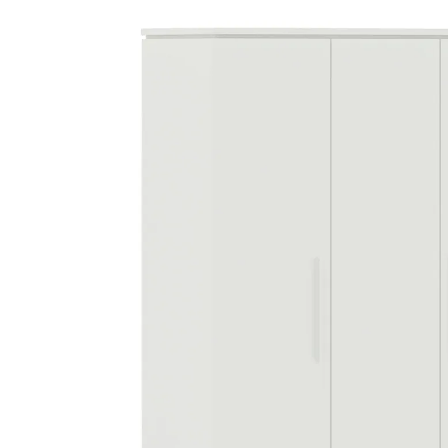
UVP 659,00 €
625,19 €
inkl. MwSt. und zzgl.
Versandkosten
In den Warenkorb
Lieferung nach Hause
Lieferbar - in > 5 Wochen bei Dir
Die Lieferung erfolgt
per Spedition
Filialabholung
Einen Moment bitte...