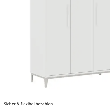
Retoure & Reklamation
Gutscheine & Aktionen
Kontakt & Service
Filialen & Beratung
Über uns
Sicher & flexibel bezahlen