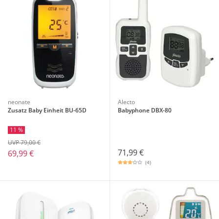
neonate
Alecto
Zusatz Baby Einheit BU-65D
Babyphone DBX-80
11 %
UVP 79,00 €
71,99 €
69,99 €
(4)