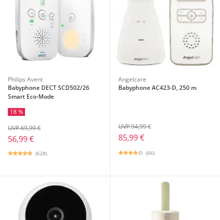
Philips Avent
Angelcare
Babyphone DECT SCD502/26
Babyphone AC423-D, 250 m
Smart Eco-Mode
18 %
UVP 94,99 €
UVP 69,99 €
85,99 €
56,99 €
(66)
(628)