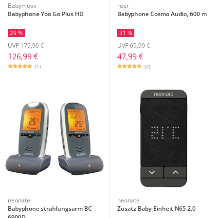
Babymoov
reer
Babyphone Yoo Go Plus HD
Babyphone Cosmo Audio, 600 m
29 %
31 %
UVP 179,90 €
UVP 69,99 €
126,99 €
47,99 €
(1)
(2)
neonate
neonate
Babyphone strahlungsarm BC-
Zusatz Baby-Einheit N65 2.0
6900D