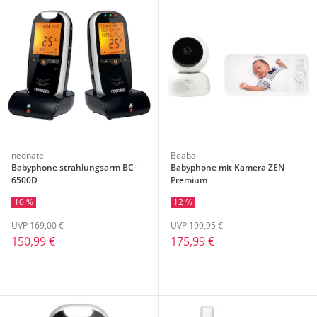
neonate
Beaba
Babyphone strahlungsarm BC-
Babyphone mit Kamera ZEN
6500D
Premium
10 %
12 %
UVP 169,00 €
UVP 199,95 €
150,99 €
175,99 €