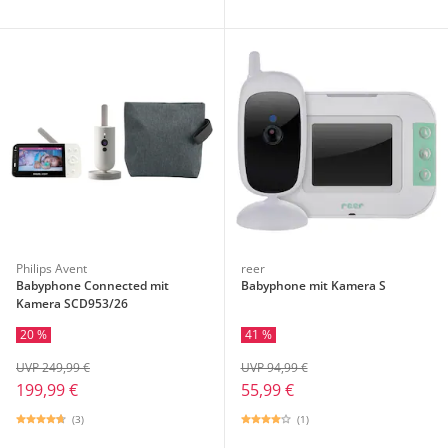
Philips Avent
reer
Babyphone Connected mit
Babyphone mit Kamera S
Kamera SCD953/26
20 %
41 %
UVP 249,99 €
UVP 94,99 €
199,99 €
55,99 €
(3)
(1)