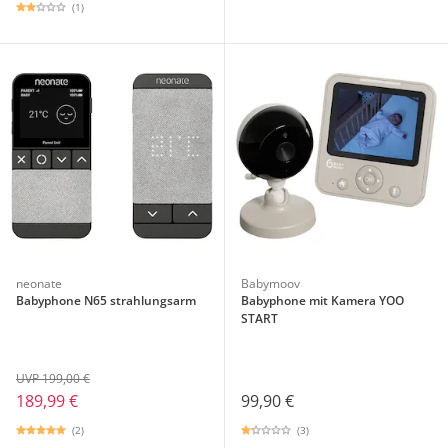
(1)
neonate
Babymoov
Babyphone N65 strahlungsarm
Babyphone mit Kamera YOO
START
UVP 199,00 €
189,99 €
99,90 €
(2)
(3)