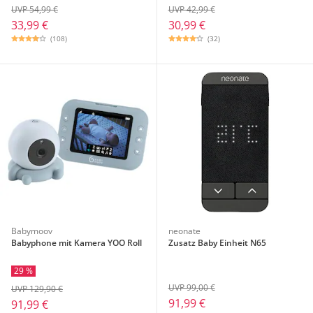
UVP 54,99 €
UVP 42,99 €
33,99 €
30,99 €
(108)
(32)
Babymoov
neonate
Babyphone mit Kamera YOO Roll
Zusatz Baby Einheit N65
29 %
UVP 99,00 €
UVP 129,90 €
91,99 €
91,99 €