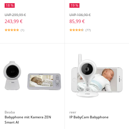
AC25
18 %
19 %
UVP 299,99 €
UVP 106,90 €
243,99 €
85,99 €
(1)
(77)
Beaba
reer
Babyphone mit Kamera ZEN
IP BabyCam Babyphone
Smart AI