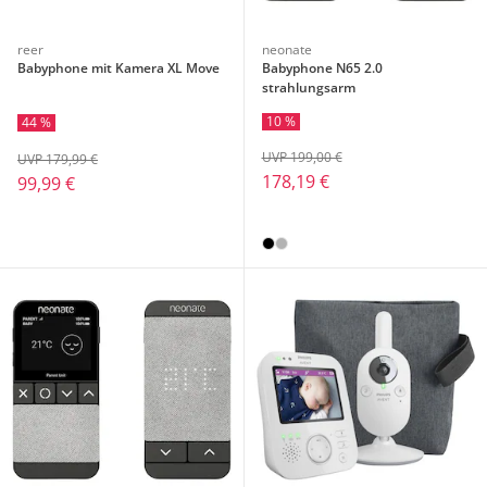
reer
neonate
Babyphone mit Kamera XL Move
Babyphone N65 2.0
strahlungsarm
10 %
44 %
UVP 199,00 €
UVP 179,99 €
178,19 €
99,99 €