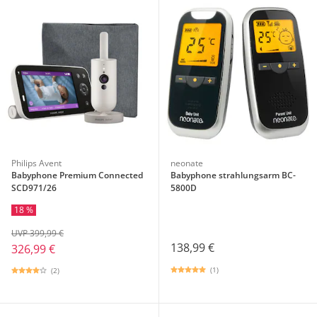
Philips Avent
neonate
Babyphone Premium Connected
Babyphone strahlungsarm BC-
SCD971/26
5800D
18 %
UVP 399,99 €
138,99 €
326,99 €
(1)
(2)