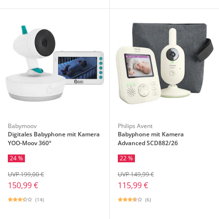
Babymoov
Philips Avent
Digitales Babyphone mit Kamera
Babyphone mit Kamera
YOO-Moov 360°
Advanced SCD882/26
24 %
22 %
UVP 199,00 €
UVP 149,99 €
150,99 €
115,99 €
(14)
(6)