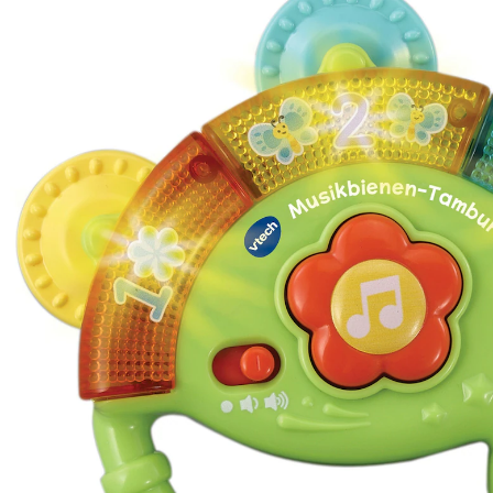
inkl. MwSt. und zzgl.
Versandkosten
In den Warenkorb
Lieferung nach Hause
Sofort lieferbar - in 2-3 Werktagen bei Dir
Filialabholung
Einen Moment bitte...
Produktbeschreibung