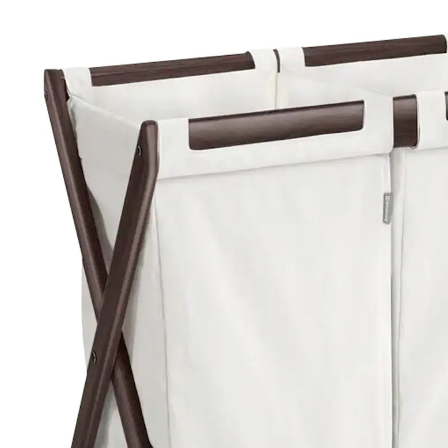
69,99 €
inkl. MwSt. und zzgl.
Versandkosten
In den Warenkorb
Lieferung nach Hause
Sofort lieferbar - in 2-3 Werktagen bei Dir
Filialabholung
Einen Moment bitte...