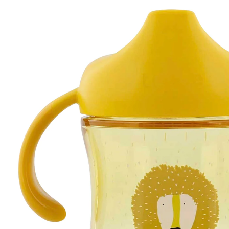
11,99 €
inkl. MwSt. und zzgl.
Versandkosten
Variante
Mr. Lion
+ 1
In den Warenkorb
Lieferung nach Hause
Sofort lieferbar - in 2-3 Werktagen bei Dir
Filialabholung
Einen Moment bitte...