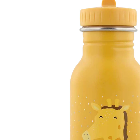
inkl. MwSt. und zzgl.
Versandkosten
Variante
Mr. Giraffe
+ 10
In den Warenkorb
Lieferung nach Hause
Sofort lieferbar - in 2-3 Werktagen bei Dir
Filialabholung
Einen Moment bitte...