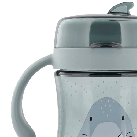
20 %
UVP 14,99 €
11,89 €
inkl. MwSt. und zzgl.
Versandkosten
Variante
Mr. Shark
+ 1
In den Warenkorb
Lieferung nach Hause
Sofort lieferbar - in 2-3 Werktagen bei Dir
Filialabholung