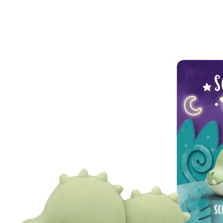
Schlummerkrokodil - Eine Gutenachtgeschichte
aus dem Schlummerdschungel
UVP 16,99 €
15,49 €
inkl. MwSt. und zzgl.
Versandkosten
In den Warenkorb
Lieferung nach Hause
Sofort lieferbar - in 2-3 Werktagen bei Dir
Filialabholung
Einen Moment bitte...