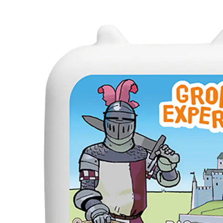
Mittelalter
9,99 €
inkl. MwSt. und zzgl.
Versandkosten
In den Warenkorb
Lieferung nach Hause
Sofort lieferbar - in 2-3 Werktagen bei Dir
Filialabholung
Einen Moment bitte...