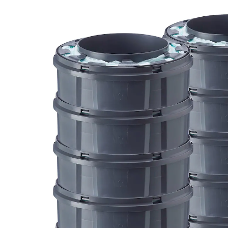
(48)
69,99 €
inkl. MwSt. und zzgl.
Versandkosten
In den Warenkorb
Lieferung nach Hause
Sofort lieferbar - in 2-3 Werktagen bei Dir
Filialabholung
Einen Moment bitte...