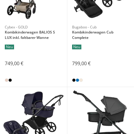
Cybex - GOLD
Bugaboo - Cub
Kombikinderwagen BALIOS S
Kombikinderwagen Cub
LUX inkl. faltbarer Wanne
Complete
Neu
Neu
749,00 €
799,00 €