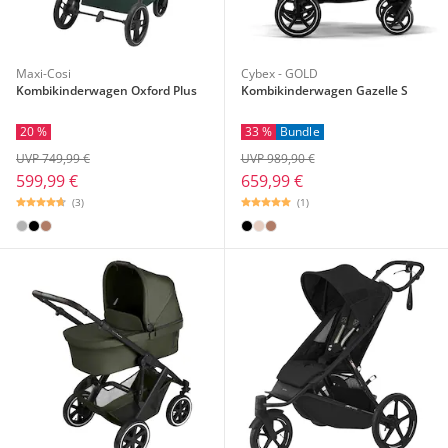
Maxi-Cosi
Cybex - GOLD
Kombikinderwagen Oxford Plus
Kombikinderwagen Gazelle S
20 %
33 %
Bundle
UVP 749,99 €
UVP 989,90 €
599,99 €
659,99 €
(3)
(1)