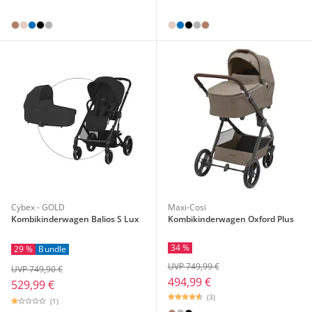
Cybex - GOLD
Maxi-Cosi
Kombikinderwagen Balios S Lux
Kombikinderwagen Oxford Plus
34 %
29 %
Bundle
UVP 749,99 €
UVP 749,90 €
494,99 €
529,99 €
(3)
(1)