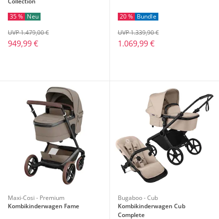
Collection
35 %
Neu
20 %
Bundle
UVP 1.479,00 €
UVP 1.339,90 €
949,99 €
1.069,99 €
Maxi-Cosi - Premium
Bugaboo - Cub
Kombikinderwagen Fame
Kombikinderwagen Cub
Complete