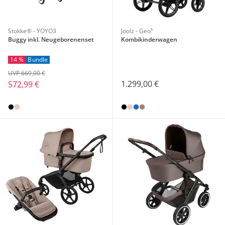
Stokke® - YOYO3
Joolz - Geo⁵
Buggy inkl. Neugeborenenset
Kombikinderwagen
14 %
Bundle
UVP 669,00 €
1.299,00 €
572,99 €