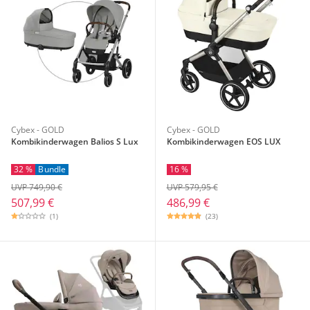
Cybex - GOLD
Cybex - GOLD
Kombikinderwagen Balios S Lux
Kombikinderwagen EOS LUX
32 %
Bundle
16 %
UVP 749,90 €
UVP 579,95 €
507,99 €
486,99 €
(1)
(23)