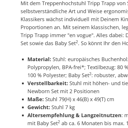
Mit dem Treppenhochstuhl Tripp Trapp von S
selbstverständliche Art und Weise ergonom
Klassikers wächst individuell mit Deinem Ki
Proportionen an. Mit seinem klassischen, le
Tripp Trapp immer "en vogue". Alles dabei:
2
Set sowie das Baby Set
. So könnt Ihr den H
Material:
Stuhl: europäisches Buchenholz 
Polypropylen, BPA-frei*; Textilbezug: 80 
2
100 % Polyester; Baby Set
: robuster, ab
Verstellbarkeit:
Stuhl mit höhen- und tief
Newborn Set mit 2 Positionen
Maße:
Stuhl 79(H) x 46(B) x 49(T) cm
Gewicht:
Stuhl 7 kg
Altersempfehlung & Langzeitnutzen
: 
2
mit Baby Set
ab ca. 6 Monaten bis max. 1