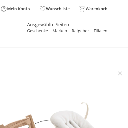
Mein Konto
Wunschliste
Warenkorb
Ausgewählte Seiten
Geschenke
Marken
Ratgeber
Filialen
spirieren
spirieren
spirieren
spirieren
spirieren
spirieren
spirieren
spirieren
spirieren
- TRIPP TRAPP®
e Treppenhochstuhl inklusive
rnset Vanilla White & Babyset
Wood / Vanilla White
ndle
0 €
,99 €