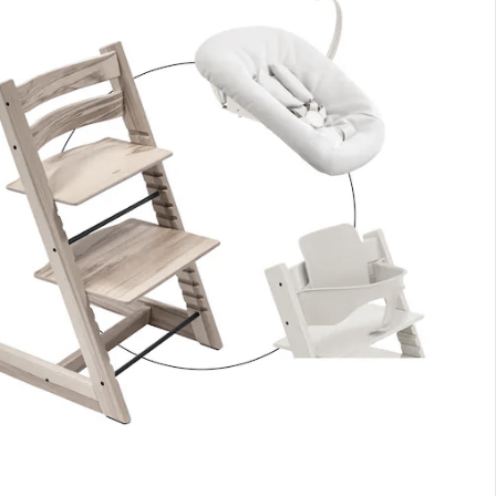
m Bundle erhältst Du 3 Artikel:
Stokke® - Tripp Trapp®
Baby Set2
UVP 59,00 €
50,99 €
Stokke® - Tripp Trapp®
Treppenhochstuhl
UVP 239,00 €
201,99 €