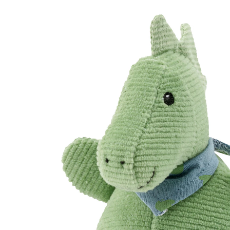
11 %
UVP 8,99 €
7,99 €
inkl. MwSt. und zzgl.
Versandkosten
In den Warenkorb
Lieferung nach Hause
Sofort lieferbar - in 2-3 Werktagen bei Dir
Filialabholung
Einen Moment bitte...