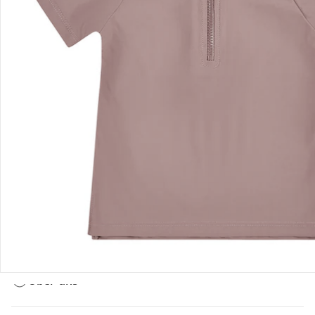
Bestellung & Lieferung
Retoure & Reklamation
Gutscheine & Aktionen
Kontakt & Service
Filialen & Beratung
Über uns