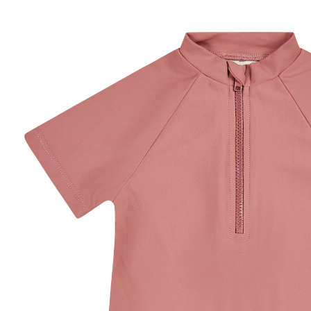
19,99 €
inkl. MwSt. und zzgl.
Versandkosten
Größe
Größenberater
In den Warenkorb
Lieferung nach Hause
Sofort lieferbar - in 2-3 Werktagen bei Dir
Filialabholung