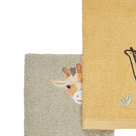
9,99 €
inkl. MwSt. und zzgl.
Versandkosten
Variante
Giraffe Kaya
+ 3
In den Warenkorb
Lieferung nach Hause
Sofort lieferbar - in 2-3 Werktagen bei Dir
Filialabholung
Einen Moment bitte...