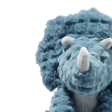
(1)
12 %
UVP 39,95 €
34,99 €
inkl. MwSt. und zzgl.
Versandkosten
In den Warenkorb
Lieferung nach Hause
Sofort lieferbar - in 2-3 Werktagen bei Dir
Filialabholung
Einen Moment bitte...