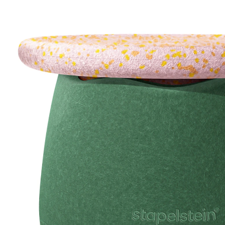
Special
119,00 €
inkl. MwSt. und zzgl.
Versandkosten
In den Warenkorb
Lieferung nach Hause
Sofort lieferbar - in 2-3 Werktagen bei Dir
Filialabholung
Einen Moment bitte...