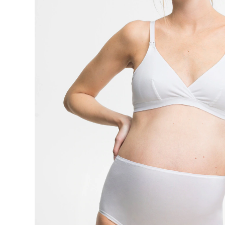
UVP 29,99 €
20,19 €
inkl. MwSt. und zzgl.
Versandkosten
Größe
BH-Größenrechner
In den Warenkorb
Lieferung nach Hause
Sofort lieferbar - in 2-3 Werktagen bei Dir
Filialabholung