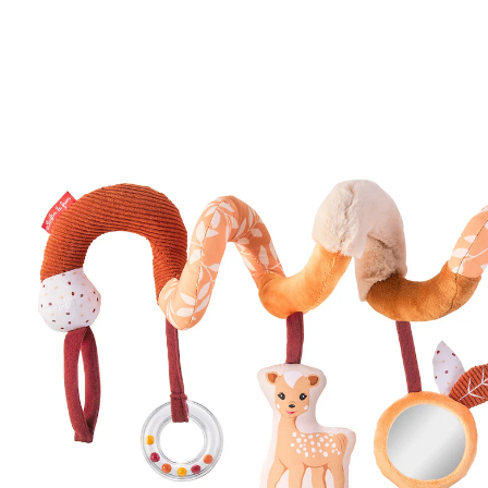
26,99 €
inkl. MwSt. und zzgl.
Versandkosten
In den Warenkorb
Lieferung nach Hause
Sofort lieferbar - in 2-3 Werktagen bei Dir
Filialabholung
Einen Moment bitte...