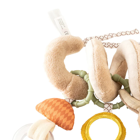
20 %
Exklusiv
UVP 22,99 €
18,39 €
inkl. MwSt. und zzgl.
Versandkosten
Bei Verfügbarkeit erinnern
Lieferung nach Hause
Derzeit nicht lieferbar
Filialabholung
Einen Moment bitte...